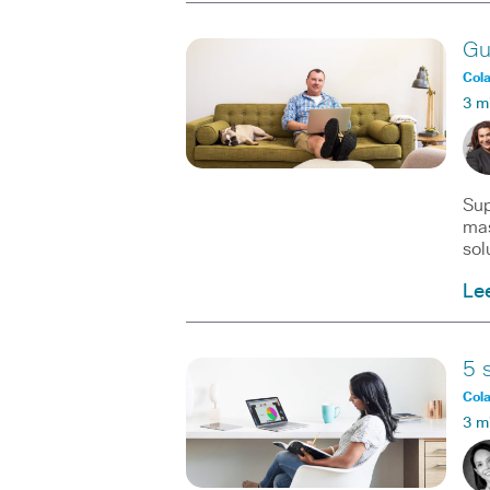
Gu
Col
3 m
Sup
mas
sol
Le
5 
Col
3 m