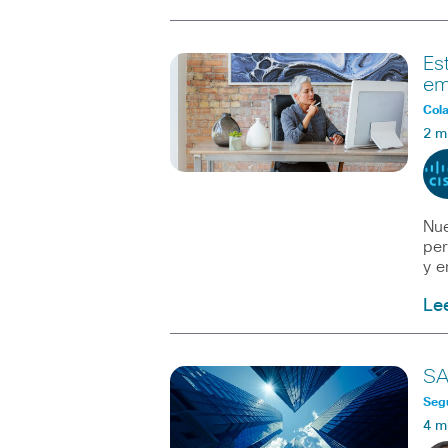
Es
em
Col
2 m
Nue
per
y e
Le
SA
Seg
4 m