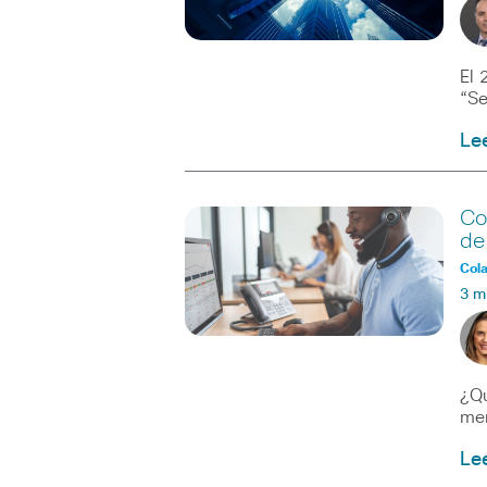
El 
“Se
Le
Co
de
Col
3 m
¿Qu
mer
Le