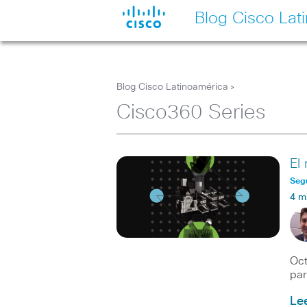
Blog Cisco Lat
Blog Cisco Latinoamérica
>
Cisco360 Series
El
Seg
4 m
Oct
par
Le