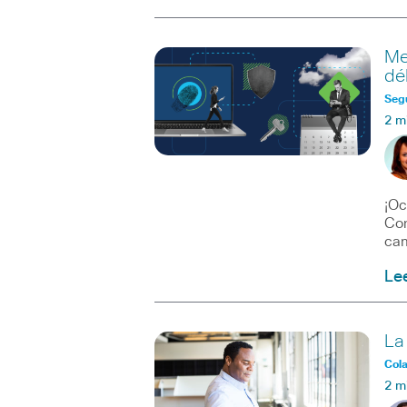
Me
dé
Seg
2 m
¡Oc
Con
ca
Le
La
Col
2 m