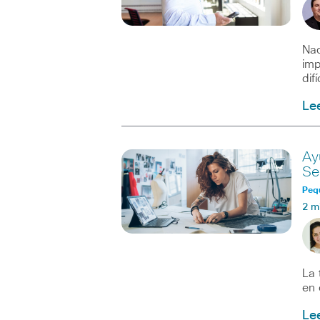
Nad
imp
dif
Le
Ay
Se
Peq
2 m
La 
en 
Le