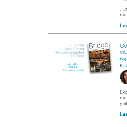
¿Es
man
Le
Co
ci
Seg
6 m
Exp
mul
y e
Le