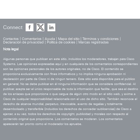
Connect
Contactos
|
Comentarios
|
Ayuda
|
Mapa del sitio
|
Términos y condiciones
|
Declaración de privacidad
|
Política de cookies
|
Marcas registradas
Nota legal
Algunas personas que publican en este sitio, incluidos los moderadores, trabajan para Cisco
Systems. Las opiniones expresadas aquí y en cualquiera de los comentarios correspondientes
son las opiniones personales de los autores originales, no de Cisco. El contenido se
proporciona exclusivamente con fines informativos y no implica ninguna aprobación ni
declaración por parte de Cisco ni de ningún tercero. Este sitio está disponible para el público
en general. No se debe publicar en él ninguna información que se considere confidencial. Al
publicar, acepta ser el único responsable de toda la información que facilite, que sea el destino
de los enlaces que proporcione o que cargue de algún otro modo en el sitio web, y exime a
Cisco de cualquier responsabilidad relacionada con el uso de dicho sitio. También reconoce el
derecho de alcance mundial, perpetuo, irrevocable, exento de regalías y totalmente
desembolsado y transferible (incluidos los derechos de conceder sublicencias) de Cisco a
ejercer, a su vez, todos los derechos de copyright, publicidad y morales con respecto al
contenido original que proporcione. Los comentarios se moderan. Los comentarios
aparecerán tan pronto como el moderador los apruebe.