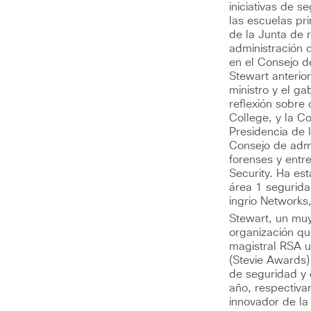
iniciativas de 
las escuelas pr
de la Junta de 
administración 
en el Consejo d
Stewart anterio
ministro y el ga
reflexión sobre
College, y la C
Presidencia de 
Consejo de admi
forenses y ent
Security. Ha es
área 1 segurida
ingrio Networks
Stewart, un muy
organización qu
magistral RSA u
(Stevie Awards)
de seguridad y 
año, respectiva
innovador de la