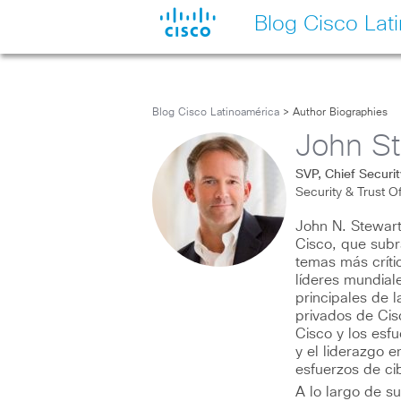
Blog Cisco Lat
Blog Cisco Latinoamérica
> Author Biographies
John St
SVP, Chief Securit
Security & Trust O
John N. Stewart
Cisco, que sub
temas más críti
líderes mundiale
principales de l
privados de Cis
Cisco y los esf
y el liderazgo 
esfuerzos de ci
A lo largo de s