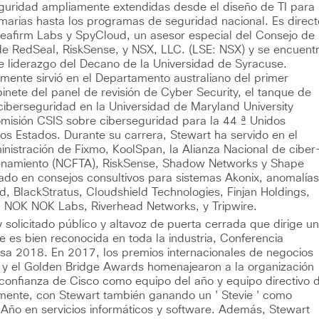
seguridad ampliamente extendidas desde el diseño de TI para
imarias hasta los programas de seguridad nacional. Es direct
reafirm Labs y SpyCloud, un asesor especial del Consejo de
de RedSeal, RiskSense, y NSX, LLC. (LSE: NSX) y se encuent
e liderazgo del Decano de la Universidad de Syracuse.
rmente sirvió en el Departamento australiano del primer
binete del panel de revisión de Cyber Security, el tanque de
 ciberseguridad en la Universidad de Maryland University
omisión CSIS sobre ciberseguridad para la 44 ª Unidos
los Estados. Durante su carrera, Stewart ha servido en el
nistración de Fixmo, KoolSpan, la Alianza Nacional de ciber
renamiento (NCFTA), RiskSense, Shadow Networks y Shape
tado en consejos consultivos para sistemas Akonix, anomalías
d, BlackStratus, Cloudshield Technologies, Finjan Holdings,
, NOK NOK Labs, Riverhead Networks, y Tripwire.
 solicitado público y altavoz de puerta cerrada que dirige u
e es bien reconocida en toda la industria, Conferencia
sa 2018. En 2017, los premios internacionales de negocios
 y el Golden Bridge Awards homenajearon a la organización
confianza de Cisco como equipo del año y equipo directivo d
mente, con Stewart también ganando un ' Stevie ' como
 Año en servicios informáticos y software. Además, Stewart