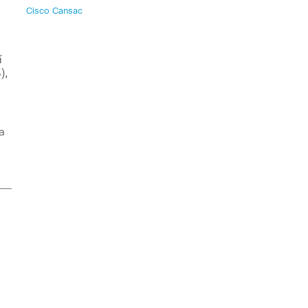
Cisco Cansac
í
),
a
o