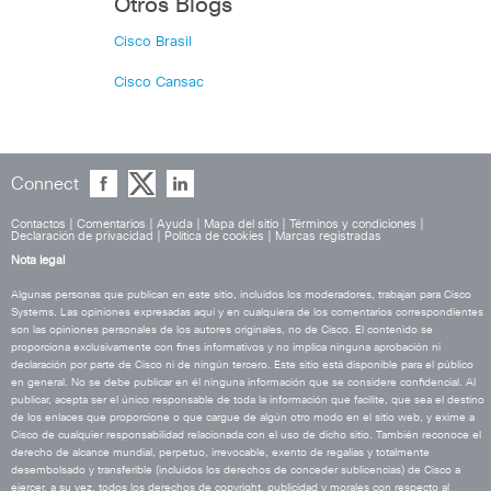
Otros Blogs
Cisco Brasil
Cisco Cansac
Connect
Contactos
|
Comentarios
|
Ayuda
|
Mapa del sitio
|
Términos y condiciones
|
Declaración de privacidad
|
Política de cookies
|
Marcas registradas
Nota legal
Algunas personas que publican en este sitio, incluidos los moderadores, trabajan para Cisco
Systems. Las opiniones expresadas aquí y en cualquiera de los comentarios correspondientes
son las opiniones personales de los autores originales, no de Cisco. El contenido se
proporciona exclusivamente con fines informativos y no implica ninguna aprobación ni
declaración por parte de Cisco ni de ningún tercero. Este sitio está disponible para el público
en general. No se debe publicar en él ninguna información que se considere confidencial. Al
publicar, acepta ser el único responsable de toda la información que facilite, que sea el destino
de los enlaces que proporcione o que cargue de algún otro modo en el sitio web, y exime a
Cisco de cualquier responsabilidad relacionada con el uso de dicho sitio. También reconoce el
derecho de alcance mundial, perpetuo, irrevocable, exento de regalías y totalmente
desembolsado y transferible (incluidos los derechos de conceder sublicencias) de Cisco a
ejercer, a su vez, todos los derechos de copyright, publicidad y morales con respecto al