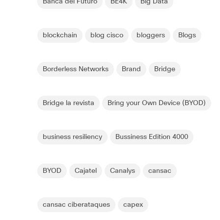
Banca del Futuro
BE4K
Big Data
blockchain
blog cisco
bloggers
Blogs
Borderless Networks
Brand
Bridge
Bridge la revista
Bring your Own Device (BYOD)
business resiliency
Bussiness Edition 4000
BYOD
Cajatel
Canalys
cansac
cansac ciberataques
capex