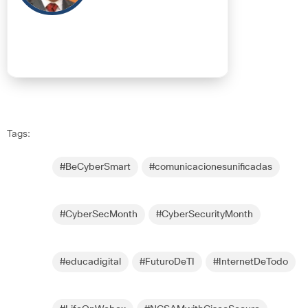
Tags:
#BeCyberSmart
#comunicacionesunificadas
#CyberSecMonth
#CyberSecurityMonth
#educadigital
#FuturoDeTI
#InternetDeTodo