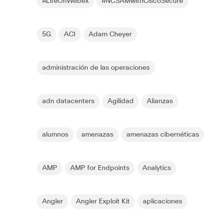
#LifeOnWebex
#NCSAMwithCiscoSecure
5G
ACI
Adam Cheyer
administración de las operaciones
adn datacenters
Agilidad
Alianzas
alumnos
amenazas
amenazas cibernéticas
AMP
AMP for Endpoints
Analytics
Angler
Angler Exploit Kit
aplicaciones