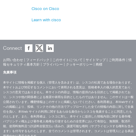
Cisco on Cisco
Learn with cisco
Connect
お問い合わせ
|
フィードバック
|
このサイトについて
|
サイトマップ
|
ご利用条件
|
情
報セキュリティ基本方針
|
プライバシー
|
クッキーポリシー
|
商標
免責事項
本サイトに情報を掲載する個人（管理人を含みます）は、シスコの社員である場合があります。
本サイトおよび対応するコメントにおいて表明される意見は、投稿者本人の個人的意見であり、
シスコの意見ではありません。本サイトの内容は、情報の提供のみを目的として掲載されてお
り、シスコや他の関係者による推奨や表明を目的としたものではありません。このサイトは一般
公開されています。機密情報はこのサイトに掲載しないでください。各利用者は、本Webサイト
への掲載により、投稿、リンクその他の方法でアップロードした全ての情報の内容に対して全責
任を負い、本Web サイトの利用に関するあらゆる責任からシスコを免責することに同意したも
のとします。また、各利用者は、シスコに対し、本サイトに提供した情報内容に関する著作権、
パブリシティ権および著作者人格権を行使するための全世界において有効な、無期限、取消不
能、使用料無料且つ許諾料全額支払い済みの、譲渡可能な権利（サブライセンスする権利を含み
ます）を付与するものとします。全てのコメントは管理されます。コメントは管理人による承認