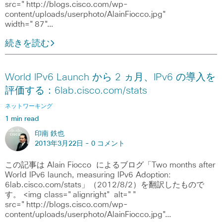
src="http://blogs.cisco.com/wp-
content/uploads/userphoto/AlainFiocco.jpg"
width="87"…
続きを読む
World IPv6 Launch から 2 ヵ月、IPv6 の導入を
評価する：6lab.cisco.com/stats
ネットワーキング
1 min read
印南 鉄也
2013年3月22日 -
0 コメント
この記事は Alain Fiocco によるブログ「Two months after
World IPv6 launch, measuring IPv6 Adoption:
6lab.cisco.com/stats」（2012/8/2）を翻訳したもので
す。 <img class="alignright" alt=""
src="http://blogs.cisco.com/wp-
content/uploads/userphoto/AlainFiocco.jpg"…