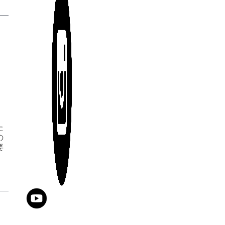
た
の
要