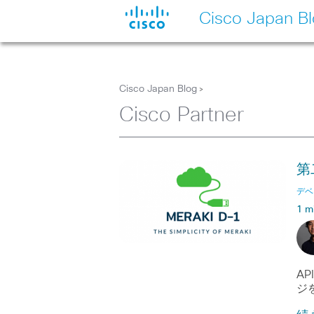
Cisco Japan B
Cisco Japan Blog
>
Cisco Partner
第
デベ
1 m
A
ジ