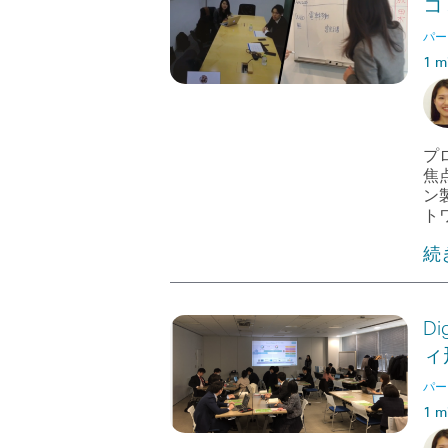
コ
パー
1 m
プ
焦
ン
ト
続
Di
ィ
パー
1 m