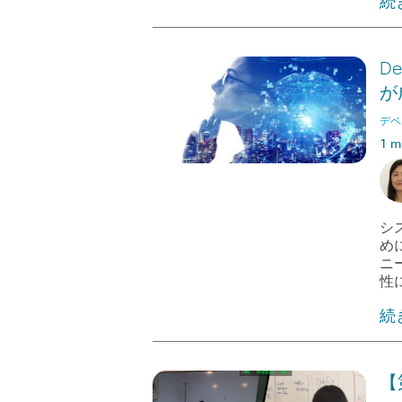
続
D
が
デベ
1 m
シ
め
ニ
性
続
【第