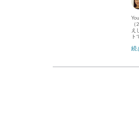
Y
（
え
ト
続