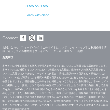
Cisco on Cisco
Learn with cisco
Connect
お問い合わせ
|
フィードバック
|
このサイトについて
|
サイトマップ
|
ご利用条件
|
情
報セキュリティ基本方針
|
プライバシー
|
クッキーポリシー
|
商標
免責事項
本サイトに情報を掲載する個人（管理人を含みます）は、シスコの社員である場合があります。
本サイトおよび対応するコメントにおいて表明される意見は、投稿者本人の個人的意見であり、
シスコの意見ではありません。本サイトの内容は、情報の提供のみを目的として掲載されてお
り、シスコや他の関係者による推奨や表明を目的としたものではありません。このサイトは一般
公開されています。機密情報はこのサイトに掲載しないでください。各利用者は、本Webサイト
への掲載により、投稿、リンクその他の方法でアップロードした全ての情報の内容に対して全責
任を負い、本Web サイトの利用に関するあらゆる責任からシスコを免責することに同意したも
のとします。また、各利用者は、シスコに対し、本サイトに提供した情報内容に関する著作権、
パブリシティ権および著作者人格権を行使するための全世界において有効な、無期限、取消不
能、使用料無料且つ許諾料全額支払い済みの、譲渡可能な権利（サブライセンスする権利を含み
ます）を付与するものとします。全てのコメントは管理されます。コメントは管理人による承認
後速やかに表示されます。