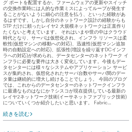
グ ポートを配置するか、ファームウェアの更新やスイッチ
の交換作業時には人的な作業ミスによってループが発生す
ることがないように細心の注意を払う、といった経験があ
るはずです。しかし自分のネットワーク設計の経験からも
STP だけに頼ったレイヤ2 大規模ネットワークは正直作り
たくないと考えています。 それはいまや世の中はクラウド
時代となり、サーバは仮想化され、インフラ リソースは柔
軟性(仮想マシンの移動への対応)、迅速性(仮想マシン追加
時の自動設定への対応)、拡張性(増設を繰り返すDCインフ
ラへの対応)が求められ、データセンターのネットワーク イ
ンフラに必要な要件は大きく変化しています。今後もデー
タセンターには様々なシステムやアプリケーション サービ
スが集約され、仮想化されたサーバ台数やサーバ間のデー
タ量は継続的に増大し続けることでしょう。 今回のブログ
では、これからのデータセンターのネットワークインフラ
に最適なものはなにか？シスコが現在提供している最新の
レイヤ2ネットワーク技術(イーサネットファブリック技術)
についていくつか紹介したいと思います。 Fabric…
続きを読む