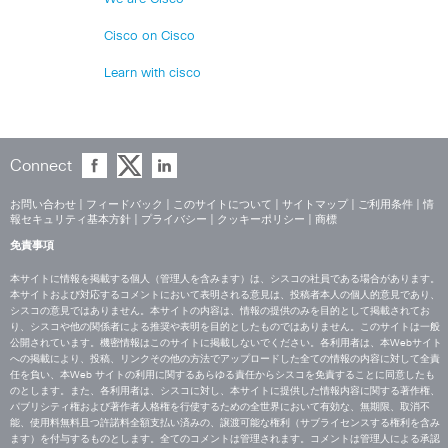
Cisco on Cisco
Learn with cisco
Connect
お問い合わせ
|
フィードバック
|
このサイトについて
|
サイトマップ
|
ご利用条件
|
情
報セキュリティ基本方針
|
プライバシー
|
クッキーポリシー
|
商標
免責事項
本サイトに情報を掲載する個人（管理人を含みます）は、シスコの社員である場合があります。
本サイトおよび対応するコメントにおいて表明される意見は、投稿者本人の個人的意見であり、
シスコの意見ではありません。本サイトの内容は、情報の提供のみを目的として掲載されてお
り、シスコや他の関係者による推奨や表明を目的としたものではありません。このサイトは一般
公開されています。機密情報はこのサイトに掲載しないでください。各利用者は、本Webサイト
への掲載により、投稿、リンクその他の方法でアップロードした全ての情報の内容に対して全責
任を負い、本Web サイトの利用に関するあらゆる責任からシスコを免責することに同意したも
のとします。また、各利用者は、シスコに対し、本サイトに提供した情報内容に関する著作権、
パブリシティ権および著作者人格権を行使するための全世界において有効な、無期限、取消不
能、使用料無料且つ許諾料全額支払い済みの、譲渡可能な権利（サブライセンスする権利を含み
ます）を付与するものとします。全てのコメントは管理されます。コメントは管理人による承認