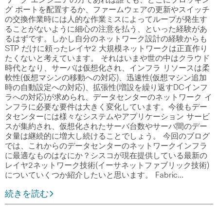
グ ポートを配置するか、ファームウェアの更新やスイッチ
の交換作業時には人的な作業ミスによってループが発生す
ることがないように細心の注意を払う、といった経験があ
るはずです。しかし自分のネットワーク設計の経験からも
STP だけに頼ったレイヤ2 大規模ネットワークは正直作り
たくないと考えています。 それはいまや世の中はクラウド
時代となり、サーバは仮想化され、インフラ リソースは柔
軟性(仮想マシンの移動への対応)、迅速性(仮想マシン追加
時の自動設定への対応)、拡張性(増設を繰り返すDCインフ
ラへの対応)が求められ、データセンターのネットワーク イ
ンフラに必要な要件は大きく変化しています。今後もデー
タセンターには様々なシステムやアプリケーション サービ
スが集約され、仮想化されたサーバ台数やサーバ間のデー
タ量は継続的に増大し続けることでしょう。 今回のブログ
では、これからのデータセンターのネットワークインフラ
に最適なものはなにか？シスコが現在提供している最新の
レイヤ2ネットワーク技術(イーサネットファブリック技術)
についていくつか紹介したいと思います。 Fabric…
続きを読む