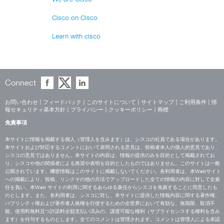
Cisco on Cisco
Learn with cisco
Connect
お問い合わせ
|
フィードバック
|
このサイトについて
|
サイトマップ
|
ご利用条件
|
情
報セキュリティ基本方針
|
プライバシー
|
クッキーポリシー
|
商標
免責事項
本サイトに情報を掲載する個人（管理人を含みます）は、シスコの社員である場合があります。
本サイトおよび対応するコメントにおいて表明される意見は、投稿者本人の個人的意見であり、
シスコの意見ではありません。本サイトの内容は、情報の提供のみを目的として掲載されてお
り、シスコや他の関係者による推奨や表明を目的としたものではありません。このサイトは一般
公開されています。機密情報はこのサイトに掲載しないでください。各利用者は、本Webサイト
への掲載により、投稿、リンクその他の方法でアップロードした全ての情報の内容に対して全責
任を負い、本Web サイトの利用に関するあらゆる責任からシスコを免責することに同意したも
のとします。また、各利用者は、シスコに対し、本サイトに提供した情報内容に関する著作権、
パブリシティ権および著作者人格権を行使するための全世界において有効な、無期限、取消不
能、使用料無料且つ許諾料全額支払い済みの、譲渡可能な権利（サブライセンスする権利を含み
ます）を付与するものとします。全てのコメントは管理されます。コメントは管理人による承認