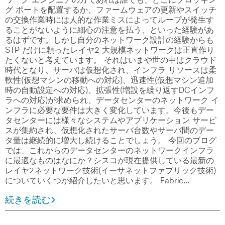
グ ポートを配置するか、ファームウェアの更新やスイッチ
の交換作業時には人的な作業ミスによってループが発生す
ることがないように細心の注意を払う、といった経験があ
るはずです。しかし自分のネットワーク設計の経験からも
STP だけに頼ったレイヤ2 大規模ネットワークは正直作り
たくないと考えています。 それはいまや世の中はクラウド
時代となり、サーバは仮想化され、インフラ リソースは柔
軟性(仮想マシンの移動への対応)、迅速性(仮想マシン追加
時の自動設定への対応)、拡張性(増設を繰り返すDCインフ
ラへの対応)が求められ、データセンターのネットワーク イ
ンフラに必要な要件は大きく変化しています。今後もデー
タセンターには様々なシステムやアプリケーション サービ
スが集約され、仮想化されたサーバ台数やサーバ間のデー
タ量は継続的に増大し続けることでしょう。 今回のブログ
では、これからのデータセンターのネットワークインフラ
に最適なものはなにか？シスコが現在提供している最新の
レイヤ2ネットワーク技術(イーサネットファブリック技術)
についていくつか紹介したいと思います。 Fabric…
続きを読む