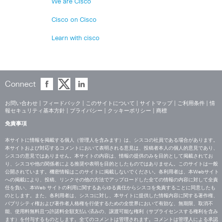
We are Cisco
Cisco on Cisco
Learn with cisco
Connect
お問い合わせ
|
フィードバック
|
このサイトについて
|
サイトマップ
|
ご利用条件
|
情
報セキュリティ基本方針
|
プライバシー
|
クッキーポリシー
|
商標
免責事項
本サイトに情報を掲載する個人（管理人を含みます）は、シスコの社員である場合があります。
本サイトおよび対応するコメントにおいて表明される意見は、投稿者本人の個人的意見であり、
シスコの意見ではありません。本サイトの内容は、情報の提供のみを目的として掲載されてお
り、シスコや他の関係者による推奨や表明を目的としたものではありません。このサイトは一般
公開されています。機密情報はこのサイトに掲載しないでください。各利用者は、本Webサイト
への掲載により、投稿、リンクその他の方法でアップロードした全ての情報の内容に対して全責
任を負い、本Web サイトの利用に関するあらゆる責任からシスコを免責することに同意したも
のとします。また、各利用者は、シスコに対し、本サイトに提供した情報内容に関する著作権、
パブリシティ権および著作者人格権を行使するための全世界において有効な、無期限、取消不
能、使用料無料且つ許諾料全額支払い済みの、譲渡可能な権利（サブライセンスする権利を含み
ます）を付与するものとします。全てのコメントは管理されます。コメントは管理人による承認