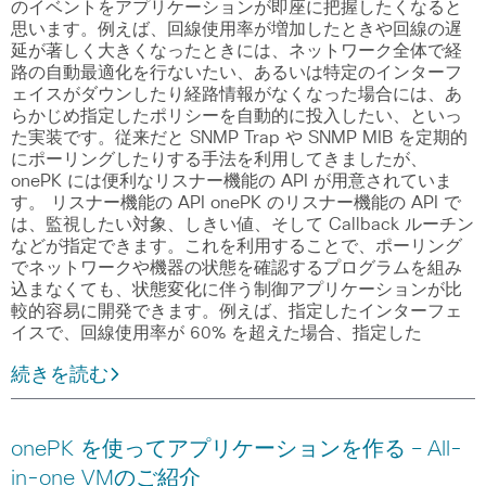
のイベントをアプリケーションが即座に把握したくなると
思います。例えば、回線使用率が増加したときや回線の遅
延が著しく大きくなったときには、ネットワーク全体で経
路の自動最適化を行ないたい、あるいは特定のインターフ
ェイスがダウンしたり経路情報がなくなった場合には、あ
らかじめ指定したポリシーを自動的に投入したい、といっ
た実装です。従来だと SNMP Trap や SNMP MIB を定期的
にポーリングしたりする手法を利用してきましたが、
onePK には便利なリスナー機能の API が用意されていま
す。 リスナー機能の API onePK のリスナー機能の API で
は、監視したい対象、しきい値、そして Callback ルーチン
などが指定できます。これを利用することで、ポーリング
でネットワークや機器の状態を確認するプログラムを組み
込まなくても、状態変化に伴う制御アプリケーションが比
較的容易に開発できます。例えば、指定したインターフェ
イスで、回線使用率が 60% を超えた場合、指定した
続きを読む
onePK を使ってアプリケーションを作る – All-
in-one VMのご紹介