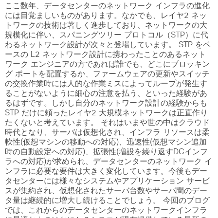
ここ数年、データセンターのネットワーク インフラの進化
には目覚ましいものがあります。なかでも、レイヤ2 ネッ
トワークの技術は著しく進歩しており、ネットワークの大
規模化に伴い、スパニングツリー プロトコル（STP）に代
わるネットワーク設計が次々と登場しています。 STP をベ
ースの L2 ネットワーク設計に携わったことのあるネット
ワーク エンジニアの方であれば誰でも、どこにブロッキン
グ ポートを配置するか、ファームウェアの更新やスイッチ
の交換作業時には人的な作業ミスによってループが発生す
ることがないように細心の注意を払う、といった経験があ
るはずです。しかし自分のネットワーク設計の経験からも
STP だけに頼ったレイヤ2 大規模ネットワークは正直作り
たくないと考えています。 それはいまや世の中はクラウド
時代となり、サーバは仮想化され、インフラ リソースは柔
軟性(仮想マシンの移動への対応)、迅速性(仮想マシン追加
時の自動設定への対応)、拡張性(増設を繰り返すDCインフ
ラへの対応)が求められ、データセンターのネットワーク イ
ンフラに必要な要件は大きく変化しています。今後もデー
タセンターには様々なシステムやアプリケーション サービ
スが集約され、仮想化されたサーバ台数やサーバ間のデー
タ量は継続的に増大し続けることでしょう。 今回のブログ
では、これからのデータセンターのネットワークインフラ