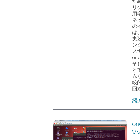
た
リ
用
ネ
の
は
実装
ン
ス
o
そ
と
ム
較
回
続
o
V