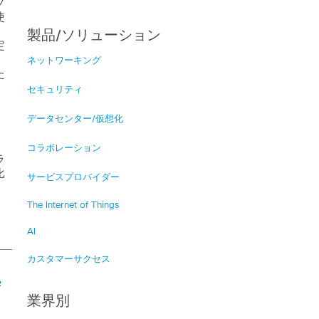
プ
使
、
製品/ソリューション
定
ネットワーキング
た
セキュリティ
データセンター/仮想化
こ
コラボレーション
ラ
比
サービスプロバイダー
、
The Internet of Things
AI
カスタマーサクセス
e
業界別