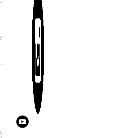
に
と
昨
を
る