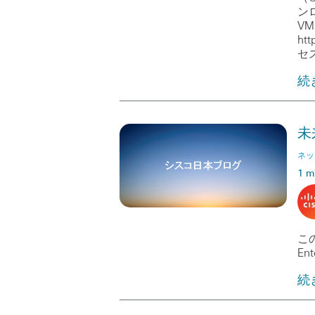
ンロ
V
ht
セ
続
未
ネッ
1 m
この
Ent
続