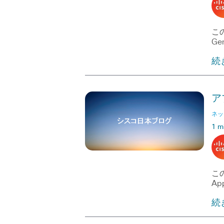
この
Gen
続
ア
ネッ
1 m
この
App
続