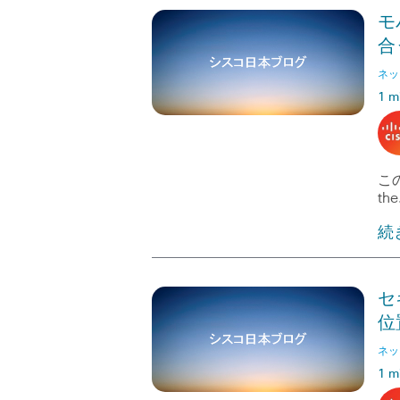
モ
合
ネッ
1 m
この
th
続
セ
位
ネッ
1 m