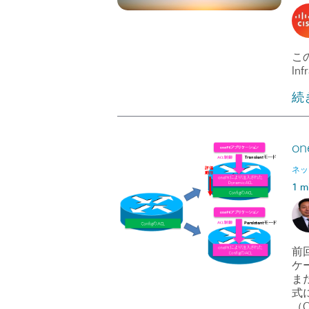
この
Inf
続
o
ネッ
1 m
前
ケ
ま
式
（