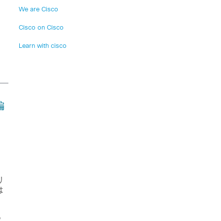
We are Cisco
Cisco on Cisco
Learn with cisco
編
リ
は
ウ