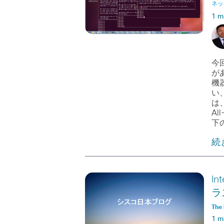
ネッ
1 m
今回
が
機
い
は、
Al
下
続
I
ラ
The 
1 m