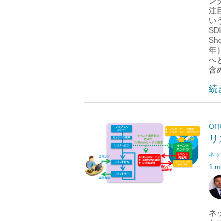
ン
注
い
SDI
Sh
年）
へ
含め
続
o
リ
ネッ
1 m
ネ