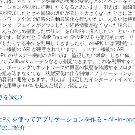
めには、ネットワークや機器の状態の変化などのイベントをア
ケーションが即座に把握したくなると思います。例えば、回線
率が増加したときや回線の遅延が著しく大きくなったときには
ットワーク全体で経路の自動最適化を行ないたい、あるいは特
インターフェイスがダウンしたり経路情報がなくなった場合に
、あらかじめ指定したポリシーを自動的に投入したい、といっ
です。従来だと SNMP Trap や SNMP MIB を定期的にポーリ
グしたりする手法を利用してきましたが、onePK には便利なリ
ナー機能の API が用意されています。 リスナー機能の API
nePK のリスナー機能の API では、監視したい対象、しきい値、
して Callback ルーチンなどが指定できます。これを利用する
で、ポーリングでネットワークや機器の状態を確認するプログ
を組み込まなくても、状態変化に伴う制御アプリケーションが
的容易に開発できます。例えば、指定したインターフェイスで
線使用率が 60% を超えた場合、指定した
きを読む
nePK を使ってアプリケーションを作る – All-in-on
Mのご紹介