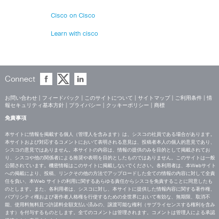
Cisco on Cisco
Learn with cisco
Connect
お問い合わせ
|
フィードバック
|
このサイトについて
|
サイトマップ
|
ご利用条件
|
情
報セキュリティ基本方針
|
プライバシー
|
クッキーポリシー
|
商標
免責事項
本サイトに情報を掲載する個人（管理人を含みます）は、シスコの社員である場合があります。
本サイトおよび対応するコメントにおいて表明される意見は、投稿者本人の個人的意見であり、
シスコの意見ではありません。本サイトの内容は、情報の提供のみを目的として掲載されてお
り、シスコや他の関係者による推奨や表明を目的としたものではありません。このサイトは一般
公開されています。機密情報はこのサイトに掲載しないでください。各利用者は、本Webサイト
への掲載により、投稿、リンクその他の方法でアップロードした全ての情報の内容に対して全責
任を負い、本Web サイトの利用に関するあらゆる責任からシスコを免責することに同意したも
のとします。また、各利用者は、シスコに対し、本サイトに提供した情報内容に関する著作権、
パブリシティ権および著作者人格権を行使するための全世界において有効な、無期限、取消不
能、使用料無料且つ許諾料全額支払い済みの、譲渡可能な権利（サブライセンスする権利を含み
ます）を付与するものとします。全てのコメントは管理されます。コメントは管理人による承認