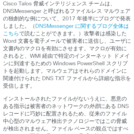
Cisco Talos 脅威インテリジェンス チームは、
DNSMessenger と呼ばれるファイルレス マルウェア
の独創的な例について、2017 年後半にブログで発表
しました。（
DNSMessenger に関するブログ全体は
こちら
で読むことができます。）攻撃者は感染した
Word 文書を電子メールで被害者に送信し、ユーザに
文書内のマクロを有効にさせます。マクロが有効に
されると、WMI 経由で特定のインターネット ドメイ
ンに到達するための Windows PowerShell スクリプ
トを起動します。マルウェアはそれらのドメインに
関連付けられた DNS TXT ファイルから詳細な指示を
受信します。
インストールされたファイルがないうえに、悪意の
ある指示は被害者のネットワークの
外部
にある DNS
レコードに巧妙に配置されるため、従来のファイル
中心型のマルウェア検出テクノロジーではこの脅威
が検出されません。ファイル ベースの観点ではすべ