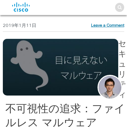
2019年1月11日
Leave a Comment
セ
キ
ュ
リ
テ
ィ
不可視性の追求：ファイ
ルレス マルウェア