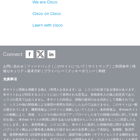
We are Cisco
Cisco on Cisco
Learn with cisco
Connect
お問い合わせ
|
フィードバック
|
このサイトについて
|
サイトマップ
|
ご利用条件
|
情
報セキュリティ基本方針
|
プライバシー
|
クッキーポリシー
|
商標
免責事項
本サイトに情報を掲載する個人（管理人を含みます）は、シスコの社員である場合があります。
本サイトおよび対応するコメントにおいて表明される意見は、投稿者本人の個人的意見であり、
シスコの意見ではありません。本サイトの内容は、情報の提供のみを目的として掲載されてお
り、シスコや他の関係者による推奨や表明を目的としたものではありません。このサイトは一般
公開されています。機密情報はこのサイトに掲載しないでください。各利用者は、本Webサイト
への掲載により、投稿、リンクその他の方法でアップロードした全ての情報の内容に対して全責
任を負い、本Web サイトの利用に関するあらゆる責任からシスコを免責することに同意したも
のとします。また、各利用者は、シスコに対し、本サイトに提供した情報内容に関する著作権、
パブリシティ権および著作者人格権を行使するための全世界において有効な、無期限、取消不
能、使用料無料且つ許諾料全額支払い済みの、譲渡可能な権利（サブライセンスする権利を含み
ます）を付与するものとします。全てのコメントは管理されます。コメントは管理人による承認