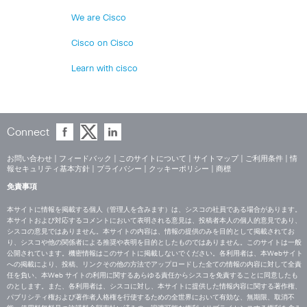
We are Cisco
Cisco on Cisco
Learn with cisco
Connect
お問い合わせ
|
フィードバック
|
このサイトについて
|
サイトマップ
|
ご利用条件
|
情
報セキュリティ基本方針
|
プライバシー
|
クッキーポリシー
|
商標
免責事項
本サイトに情報を掲載する個人（管理人を含みます）は、シスコの社員である場合があります。
本サイトおよび対応するコメントにおいて表明される意見は、投稿者本人の個人的意見であり、
シスコの意見ではありません。本サイトの内容は、情報の提供のみを目的として掲載されてお
り、シスコや他の関係者による推奨や表明を目的としたものではありません。このサイトは一般
公開されています。機密情報はこのサイトに掲載しないでください。各利用者は、本Webサイト
への掲載により、投稿、リンクその他の方法でアップロードした全ての情報の内容に対して全責
任を負い、本Web サイトの利用に関するあらゆる責任からシスコを免責することに同意したも
のとします。また、各利用者は、シスコに対し、本サイトに提供した情報内容に関する著作権、
パブリシティ権および著作者人格権を行使するための全世界において有効な、無期限、取消不