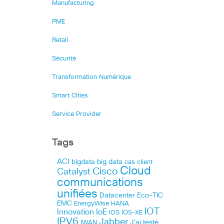
Manufacturing
PME
Retail
Sécurité
Transformation Numérique
Smart Cities
Service Provider
Tags
ACI
bigdata
big data
cas client
Cloud
Cisco
Catalyst
communications
unifiées
Datacenter
Eco-TIC
EMC
HANA
EnergyWise
IOT
Innovation
IoE
IOS
IOS-XE
IPV6
Jabber
J’ai testé
IWAN