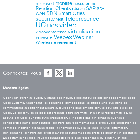
microsoft
mobilite
nexus
prime
Relation Clients
SAP
réseau
SD-
SDN
Smart Cities
WAN
Téléprésence
sécurité
test
UC
ucs
video
virtualisation
videoconference
Webex
Webinar
vmware
Wireless
événement
Connectez-vous
Mentions légales
Ce site est ouvert au public. Certains des individus postant sur ce site sont des employés de
Cisco Systems. Cependant, les opinions exprimées dans les articles ainsi que dans les
commentaires appartiennent a leurs auteurs et ne peuvent etre tenues pour etre celles de
Cisco. Le contenu de ce blog est présenté a titre informatif, et n’est ni représentatif de, ni
appuyé par Cisco ou toute autre organisation. N’y postez pas d’information que vous
considérez comme confidentielle, contraire aux réglementations d’ordre public (protection de
l’enfance, incitation a la haine raciale, a l’homophobie, a la violence, injures, diffamation,
dénigrement), contraire aux droits d’auteur et autres types de droits de propriété intellectuelle.
En postant sur ce blog, vous reconnaissez etre le seul responsable du contenu et des