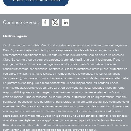
Connectez-vous
Mentions légales
Ce site est ouvert au public. Certains des individus postant sur ce site sont des employés de
Cisco Systems. Cependant, les opinions exprimées dans les articles ainsi que dans les
commentaires appartiennent a leurs auteurs et ne peuvent etre tenues pour etre celles de
Cisco. Le contenu de ce blog est présenté a titre informatif, et n’est ni représentatif de, ni
appuyé par Cisco ou toute autre organisation. N’y postez pas d’information que vous
considérez comme confidentielle, contraire aux réglementations d’ordre public (protection de
l’enfance, incitation a la haine raciale, a l’homophobie, a la violence, injures, diffamation,
dénigrement), contraire aux droits d’auteur et autres types de droits de propriété intellectuelle.
En postant sur ce blog, vous reconnaissez etre le seul responsable du contenu et des
informations auxquelles vous contribuez et/ou que vous partagez, dégagez Cisco de toute
responsabilité quant a votre usage du site internet. Vous consentez également a Cisco un
droit de licence / une autorisation de reproduction, d’utilisation et de représentation mondial,
perpétuel, irrévocable, libre de droits et transférable sur le contenu original que vous postez et
vous mettrez Cisco en mesure de respecter vos droits moraux sur les contenus originaux que
vous apportez le cas échéant. Les commentaires seront modérés et apparaitront des leur
approbation par le modérateur. Dans l’hypothese ou vous constatez l’existence d’un contenu
contraire a une réglementation applicable, vous vous engagez a informer le modérateur et
Cisco du caractere illicite de tout contenu que vous auriez identifié en fournissant la référence
audit contenu et aux obligations légales applicables, preuves a l’appui.