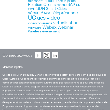
microsoft
mobilite
nexus
prime
Relation Clients
SAP
réseau
SD-
SDN
Smart Cities
WAN
Téléprésence
sécurité
test
UC
ucs
video
virtualisation
videoconference
Webex
Webinar
vmware
Wireless
événement
Connectez-vous
Mentions légales
Ce site est ouvert au public. Certains des individus postant sur ce site sont des employés de
Cisco Systems. Cependant, les opinions exprimées dans les articles ainsi que dans les
commentaires appartiennent a leurs auteurs et ne peuvent etre tenues pour etre celles de
Cisco. Le contenu de ce blog est présenté a titre informatif, et n’est ni représentatif de, ni
appuyé par Cisco ou toute autre organisation. N’y postez pas d’information que vous
considérez comme confidentielle, contraire aux réglementations d’ordre public (protection de
l’enfance, incitation a la haine raciale, a l’homophobie, a la violence, injures, diffamation,
dénigrement), contraire aux droits d’auteur et autres types de droits de propriété intellectuelle.
En postant sur ce blog, vous reconnaissez etre le seul responsable du contenu et des