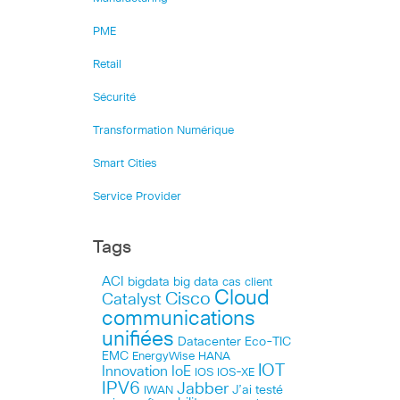
PME
Retail
Sécurité
Transformation Numérique
Smart Cities
Service Provider
Tags
ACI
bigdata
big data
cas client
Cloud
Cisco
Catalyst
communications
unifiées
Datacenter
Eco-TIC
EMC
HANA
EnergyWise
IOT
Innovation
IoE
IOS
IOS-XE
IPV6
Jabber
J’ai testé
IWAN