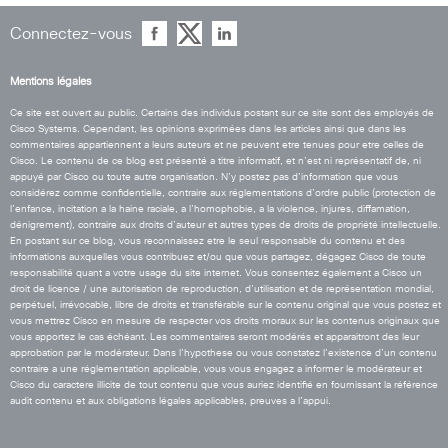
Connectez-vous
Mentions légales
Ce site est ouvert au public. Certains des individus postant sur ce site sont des employés de
Cisco Systems. Cependant, les opinions exprimées dans les articles ainsi que dans les
commentaires appartiennent a leurs auteurs et ne peuvent etre tenues pour etre celles de
Cisco. Le contenu de ce blog est présenté a titre informatif, et n’est ni représentatif de, ni
appuyé par Cisco ou toute autre organisation. N’y postez pas d’information que vous
considérez comme confidentielle, contraire aux réglementations d’ordre public (protection de
l’enfance, incitation a la haine raciale, a l’homophobie, a la violence, injures, diffamation,
dénigrement), contraire aux droits d’auteur et autres types de droits de propriété intellectuelle.
En postant sur ce blog, vous reconnaissez etre le seul responsable du contenu et des
informations auxquelles vous contribuez et/ou que vous partagez, dégagez Cisco de toute
responsabilité quant a votre usage du site internet. Vous consentez également a Cisco un
droit de licence / une autorisation de reproduction, d’utilisation et de représentation mondial,
perpétuel, irrévocable, libre de droits et transférable sur le contenu original que vous postez et
vous mettrez Cisco en mesure de respecter vos droits moraux sur les contenus originaux que
vous apportez le cas échéant. Les commentaires seront modérés et apparaitront des leur
approbation par le modérateur. Dans l’hypothese ou vous constatez l’existence d’un contenu
contraire a une réglementation applicable, vous vous engagez a informer le modérateur et
Cisco du caractere illicite de tout contenu que vous auriez identifié en fournissant la référence
audit contenu et aux obligations légales applicables, preuves a l’appui.