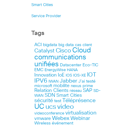
Smart Cities
Service Provider
Tags
ACI
bigdata
big data
cas client
Cloud
Cisco
Catalyst
communications
unifiées
Datacenter
Eco-TIC
EMC
HANA
EnergyWise
IOT
Innovation
IoE
IOS
IOS-XE
IPV6
Jabber
J’ai testé
IWAN
microsoft
mobilite
nexus
prime
Relation Clients
SAP
réseau
SD-
SDN
Smart Cities
WAN
Téléprésence
sécurité
test
UC
ucs
video
virtualisation
videoconference
Webex
Webinar
vmware
Wireless
événement