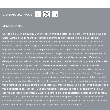
Connectez-vous
Mentions légales
Ce site est ouvert au public. Certains des individus postant sur ce site sont des employés de
Cisco Systems. Cependant, les opinions exprimées dans les articles ainsi que dans les
commentaires appartiennent a leurs auteurs et ne peuvent etre tenues pour etre celles de
Cisco. Le contenu de ce blog est présenté a titre informatif, et n’est ni représentatif de, ni
appuyé par Cisco ou toute autre organisation. N’y postez pas d’information que vous
considérez comme confidentielle, contraire aux réglementations d’ordre public (protection de
l’enfance, incitation a la haine raciale, a l’homophobie, a la violence, injures, diffamation,
dénigrement), contraire aux droits d’auteur et autres types de droits de propriété intellectuelle.
En postant sur ce blog, vous reconnaissez etre le seul responsable du contenu et des
informations auxquelles vous contribuez et/ou que vous partagez, dégagez Cisco de toute
responsabilité quant a votre usage du site internet. Vous consentez également a Cisco un
droit de licence / une autorisation de reproduction, d’utilisation et de représentation mondial,
perpétuel, irrévocable, libre de droits et transférable sur le contenu original que vous postez et
vous mettrez Cisco en mesure de respecter vos droits moraux sur les contenus originaux que
vous apportez le cas échéant. Les commentaires seront modérés et apparaitront des leur
approbation par le modérateur. Dans l’hypothese ou vous constatez l’existence d’un contenu
contraire a une réglementation applicable, vous vous engagez a informer le modérateur et
Cisco du caractere illicite de tout contenu que vous auriez identifié en fournissant la référence
audit contenu et aux obligations légales applicables, preuves a l’appui.