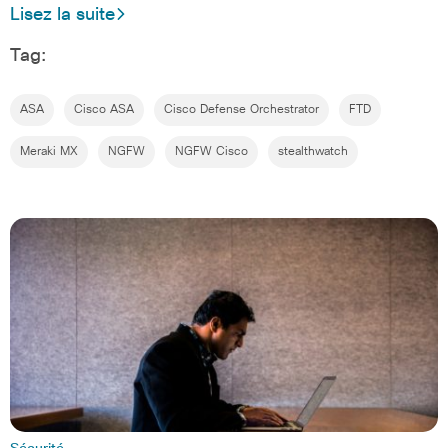
Lisez la suite
Tag:
ASA
Cisco ASA
Cisco Defense Orchestrator
FTD
Meraki MX
NGFW
NGFW Cisco
stealthwatch