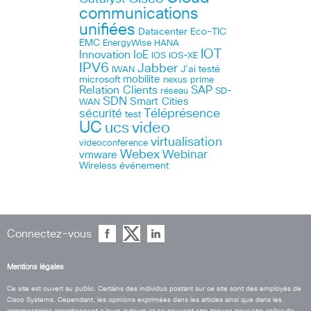
communications
unifiées
Datacenter
Eco-TIC
EMC
HANA
EnergyWise
IOT
Innovation
IoE
IOS
IOS-XE
IPV6
Jabber
J’ai testé
IWAN
microsoft
mobilite
nexus
prime
Relation Clients
SAP
réseau
SD-
SDN
Smart Cities
WAN
Téléprésence
sécurité
test
UC
ucs
video
virtualisation
videoconference
Webex
Webinar
vmware
Wireless
événement
Connectez-vous
Mentions légales
Ce site est ouvert au public. Certains des individus postant sur ce site sont des employés de
Cisco Systems. Cependant, les opinions exprimées dans les articles ainsi que dans les