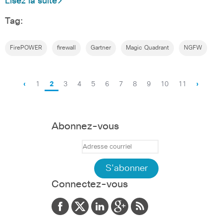
Lisez la suite
Tag:
FirePOWER
firewall
Gartner
Magic Quadrant
NGFW
‹
1
2
3
4
5
6
7
8
9
10
11
›
Abonnez-vous
Connectez-vous