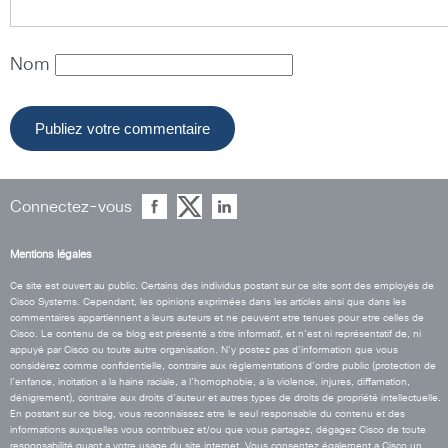
Nom
Connectez-vous
Mentions légales
Ce site est ouvert au public. Certains des individus postant sur ce site sont des employés de
Cisco Systems. Cependant, les opinions exprimées dans les articles ainsi que dans les
commentaires appartiennent a leurs auteurs et ne peuvent etre tenues pour etre celles de
Cisco. Le contenu de ce blog est présenté a titre informatif, et n’est ni représentatif de, ni
appuyé par Cisco ou toute autre organisation. N’y postez pas d’information que vous
considérez comme confidentielle, contraire aux réglementations d’ordre public (protection de
l’enfance, incitation a la haine raciale, a l’homophobie, a la violence, injures, diffamation,
dénigrement), contraire aux droits d’auteur et autres types de droits de propriété intellectuelle.
En postant sur ce blog, vous reconnaissez etre le seul responsable du contenu et des
informations auxquelles vous contribuez et/ou que vous partagez, dégagez Cisco de toute
responsabilité quant a votre usage du site internet. Vous consentez également a Cisco un