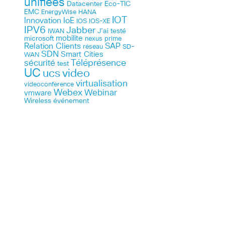
unifiées
Datacenter
Eco-TIC
EMC
HANA
EnergyWise
IOT
Innovation
IoE
IOS
IOS-XE
IPV6
Jabber
J’ai testé
IWAN
microsoft
mobilite
nexus
prime
Relation Clients
SAP
réseau
SD-
SDN
Smart Cities
WAN
Téléprésence
sécurité
test
UC
ucs
video
virtualisation
videoconference
Webex
Webinar
vmware
Wireless
événement