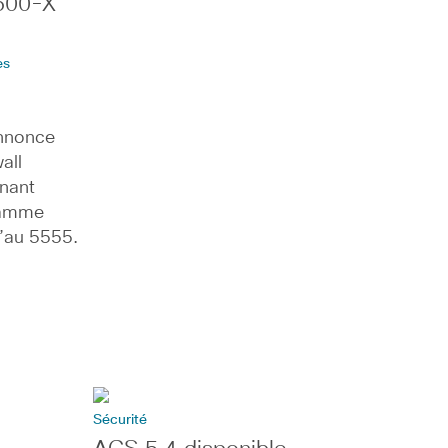
500-X
es
annonce
all
nant
 gamme
’au 5555.
Sécurité