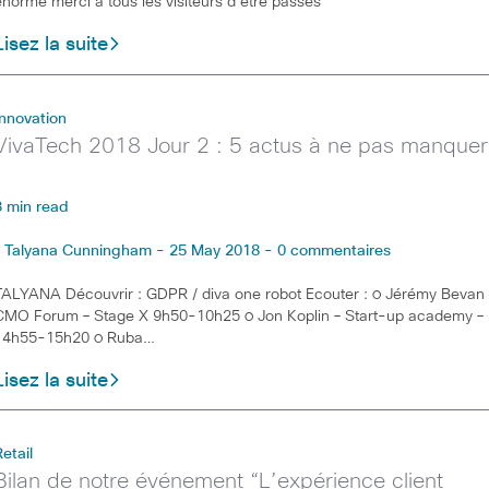
énorme merci à tous les visiteurs d’être passés
Lisez la suite
Innovation
VivaTech 2018 Jour 2 : 5 actus à ne pas manquer
3 min read
Talyana Cunningham - 25 May 2018 - 0 commentaires
TALYANA Découvrir : GDPR / diva one robot Ecouter : ○ Jérémy Bevan 
CMO Forum – Stage X 9h50-10h25 ○ Jon Koplin – Start-up academy –
14h55-15h20 ○ Ruba…
Lisez la suite
Retail
Bilan de notre événement “L’expérience client