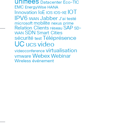
unifiées
Datacenter
Eco-TIC
EMC
HANA
EnergyWise
IOT
Innovation
IoE
IOS
IOS-XE
IPV6
Jabber
J’ai testé
IWAN
microsoft
mobilite
nexus
prime
Relation Clients
SAP
réseau
SD-
SDN
Smart Cities
WAN
Téléprésence
sécurité
test
UC
ucs
video
virtualisation
videoconference
Webex
Webinar
vmware
Wireless
événement