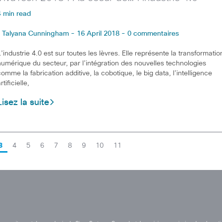
4 min read
Talyana Cunningham - 16 April 2018 - 0 commentaires
L’industrie 4.0 est sur toutes les lèvres. Elle représente la transformatio
numérique du secteur, par l’intégration des nouvelles technologies
comme la fabrication additive, la cobotique, le big data, l’intelligence
rtificielle,
Lisez la suite
3
4
5
6
7
8
9
10
11