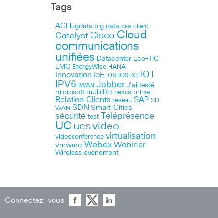
Tags
ACI
bigdata
big data
cas client
Cloud
Cisco
Catalyst
communications
unifiées
Datacenter
Eco-TIC
EMC
HANA
EnergyWise
IOT
Innovation
IoE
IOS
IOS-XE
IPV6
Jabber
J’ai testé
IWAN
microsoft
mobilite
nexus
prime
Relation Clients
SAP
réseau
SD-
SDN
Smart Cities
WAN
Téléprésence
sécurité
test
UC
ucs
video
virtualisation
videoconference
Webex
Webinar
vmware
Wireless
événement
Connectez-vous