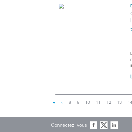
«
‹
8
9
10
11
12
13
1
Connectez-vous