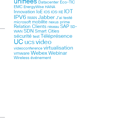
unifiées
Datacenter
Eco-TIC
EMC
HANA
EnergyWise
IOT
Innovation
IoE
IOS
IOS-XE
IPV6
Jabber
J’ai testé
IWAN
microsoft
mobilite
nexus
prime
Relation Clients
SAP
réseau
SD-
SDN
Smart Cities
WAN
Téléprésence
sécurité
test
UC
ucs
video
virtualisation
videoconference
Webex
Webinar
vmware
Wireless
événement