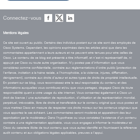
Connectez-vous
Mentions légales
Ce site est ouvert au public. Certains des individus postant sur ce site sont des employés de
Cisco Systems. Cependant, les opinions exprimées dans les articles ainsi que dans les
commentaires appartiennent a leurs auteurs et ne peuvent etre tenues pour etre celles de
Cisco. Le contenu de ce blog est présenté a titre informatif, et n’est ni représentatif de, ni
appuyé par Cisco ou toute autre organisation. N’y postez pas d’information que vous
considérez comme confidentielle, contraire aux réglementations d’ordre public (protection de
l’enfance, incitation a la haine raciale, a l’homophobie, a la violence, injures, diffamation,
dénigrement), contraire aux droits d’auteur et autres types de droits de propriété intellectuelle.
En postant sur ce blog, vous reconnaissez etre le seul responsable du contenu et des
informations auxquelles vous contribuez et/ou que vous partagez, dégagez Cisco de toute
responsabilité quant a votre usage du site internet. Vous consentez également a Cisco un
droit de licence / une autorisation de reproduction, d’utilisation et de représentation mondial,
perpétuel, irrévocable, libre de droits et transférable sur le contenu original que vous postez et
vous mettrez Cisco en mesure de respecter vos droits moraux sur les contenus originaux que
vous apportez le cas échéant. Les commentaires seront modérés et apparaitront des leur
approbation par le modérateur. Dans l’hypothese ou vous constatez l’existence d’un contenu
contraire a une réglementation applicable, vous vous engagez a informer le modérateur et
Cisco du caractere illicite de tout contenu que vous auriez identifié en fournissant la référence
audit contenu et aux obligations légales applicables, preuves a l’appui.