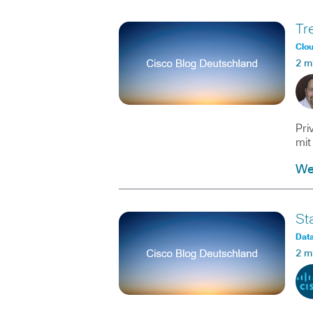
Tr
Clo
2 m
Pri
mit
Wei
St
Data
2 m