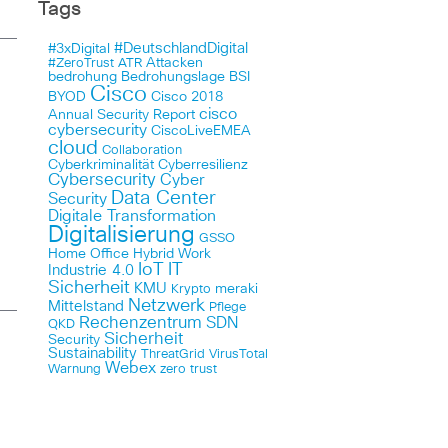
Tags
#DeutschlandDigital
#3xDigital
Attacken
#ZeroTrust
ATR
bedrohung
Bedrohungslage
BSI
Cisco
BYOD
Cisco 2018
cisco
Annual Security Report
cybersecurity
CiscoLiveEMEA
cloud
Collaboration
Cyberkriminalität
Cyberresilienz
Cybersecurity
Cyber
Data Center
Security
Digitale Transformation
Digitalisierung
GSSO
Home Office
Hybrid Work
IoT
IT
Industrie 4.0
Sicherheit
KMU
meraki
Krypto
Netzwerk
Mittelstand
Pflege
Rechenzentrum
SDN
QKD
Sicherheit
Security
Sustainability
ThreatGrid
VirusTotal
Webex
Warnung
zero trust