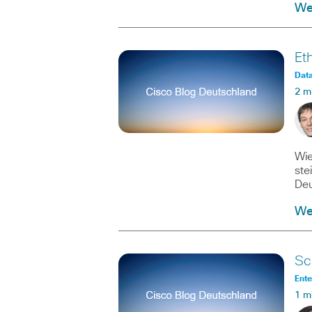
Wei
Et
Data
2 m
Wie
ste
Deu
Wei
Sc
Ente
1 m