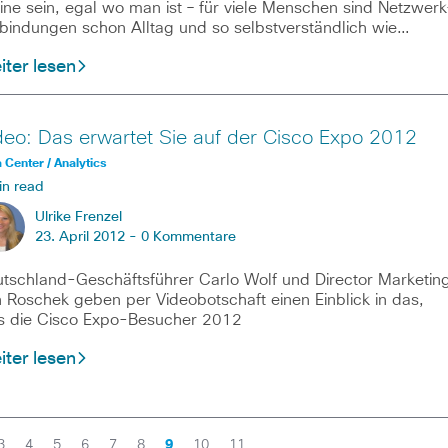
ine sein, egal wo man ist – für viele Menschen sind Netzwerk
bindungen schon Alltag und so selbstverständlich wie…
ter lesen
deo: Das erwartet Sie auf der Cisco Expo 2012
 Center / Analytics
in read
Ulrike Frenzel
23. April 2012 -
0 Kommentare
tschland-Geschäftsführer Carlo Wolf und Director Marketin
 Roschek geben per Videobotschaft einen Einblick in das,
 die Cisco Expo-Besucher 2012
ter lesen
3
4
5
6
7
8
9
10
11