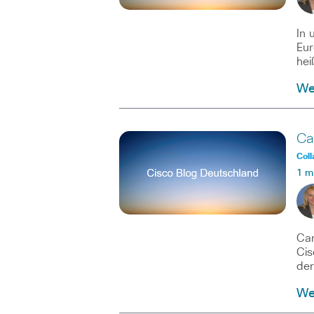
In 
Eur
hei
Wei
Ca
Coll
1 m
Car
Cis
der
Wei