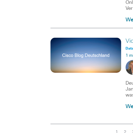
Onl
Ver
Wei
Vi
Data
1 m
Deu
Jan
was
Wei
1
2