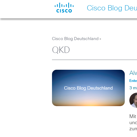
Cisco Blog Deu
Cisco Blog Deutschland
>
QKD
Al
Ente
3 m
Mit
und
zum