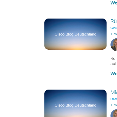
Wei
Rü
Clo
1 m
Run
au
Wei
Mi
Data
1 m