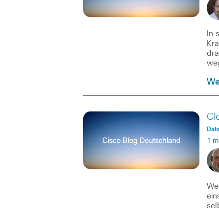
In 
Kra
dra
we
Wei
Cl
Data
1 m
Wen
ein
sel