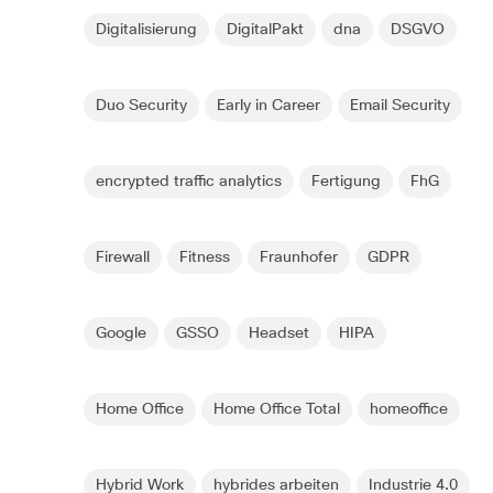
Digitalisierung
DigitalPakt
dna
DSGVO
Duo Security
Early in Career
Email Security
encrypted traffic analytics
Fertigung
FhG
Firewall
Fitness
Fraunhofer
GDPR
Google
GSSO
Headset
HIPA
Home Office
Home Office Total
homeoffice
Hybrid Work
hybrides arbeiten
Industrie 4.0