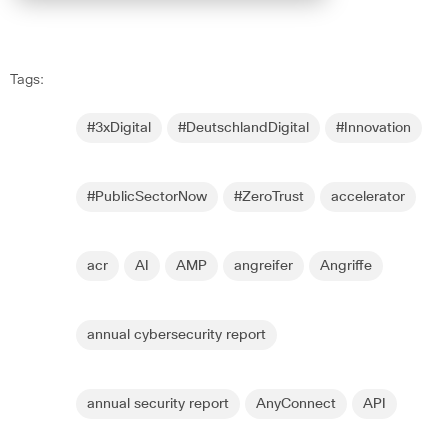
Tags:
#3xDigital
#DeutschlandDigital
#Innovation
#PublicSectorNow
#ZeroTrust
accelerator
acr
AI
AMP
angreifer
Angriffe
annual cybersecurity report
annual security report
AnyConnect
API