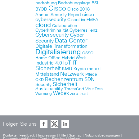
bedrohung
Bedrohungslage
BSI
Cisco
BYOD
Cisco 2018
cisco
Annual Security Report
cybersecurity
CiscoLiveEMEA
cloud
Collaboration
Cyberkriminalität
Cyberresilienz
Cybersecurity
Cyber
Data Center
Security
Digitale Transformation
Digitalisierung
GSSO
Home Office
Hybrid Work
IoT
IT
Industrie 4.0
Sicherheit
KMU
meraki
Krypto
Netzwerk
Mittelstand
Pflege
Rechenzentrum
SDN
QKD
Sicherheit
Security
Sustainability
ThreatGrid
VirusTotal
Webex
Warnung
zero trust
Folgen Sie uns
Kontakte
|
Feedback
|
Impressum
|
Hilfe
|
Sitemap
|
Nutzungsbedingungen
|
Datenschutzerklärung
|
Cookie-Richtlinie
|
Marken