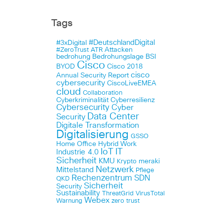
Tags
#DeutschlandDigital
#3xDigital
Attacken
#ZeroTrust
ATR
bedrohung
Bedrohungslage
BSI
Cisco
BYOD
Cisco 2018
cisco
Annual Security Report
cybersecurity
CiscoLiveEMEA
cloud
Collaboration
Cyberkriminalität
Cyberresilienz
Cybersecurity
Cyber
Data Center
Security
Digitale Transformation
Digitalisierung
GSSO
Home Office
Hybrid Work
IoT
IT
Industrie 4.0
Sicherheit
KMU
meraki
Krypto
Netzwerk
Mittelstand
Pflege
Rechenzentrum
SDN
QKD
Sicherheit
Security
Sustainability
ThreatGrid
VirusTotal
Webex
Warnung
zero trust