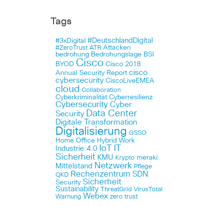
Tags
#DeutschlandDigital
#3xDigital
Attacken
#ZeroTrust
ATR
bedrohung
Bedrohungslage
BSI
Cisco
BYOD
Cisco 2018
cisco
Annual Security Report
cybersecurity
CiscoLiveEMEA
cloud
Collaboration
Cyberkriminalität
Cyberresilienz
Cybersecurity
Cyber
Data Center
Security
Digitale Transformation
Digitalisierung
GSSO
Home Office
Hybrid Work
IoT
IT
Industrie 4.0
Sicherheit
KMU
meraki
Krypto
Netzwerk
Mittelstand
Pflege
Rechenzentrum
SDN
QKD
Sicherheit
Security
Sustainability
ThreatGrid
VirusTotal
Webex
Warnung
zero trust