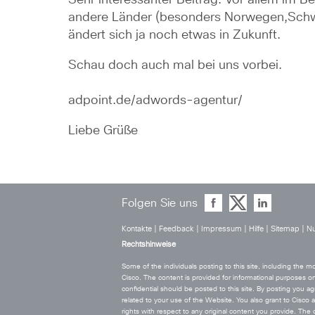
Sehr interessanter Beitrag. Vor allem im B
andere Länder (besonders Norwegen,Schwed
ändert sich ja noch etwas in Zukunft.
Schau doch auch mal bei uns vorbei.
adpoint.de/adwords-agentur/
Liebe Grüße
Folgen Sie uns
Kontakte
|
Feedback
|
Impressum
|
Hilfe
|
Sitemap
|
Nu
Rechtshinweise
Some of the individuals posting to this site, including the
Cisco. The content is provided for informational purposes on
confidential should be posted to this site. By posting you agr
related to your use of the Website. You also grant to Cisco a w
rights with respect to any original content you provide. T