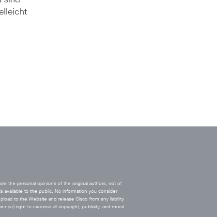
 sind 
leicht 
e the personal opinions of the original authors, not of
s available to the public. No information you consider
upload to the Website and release Cisco from any liability
ense) right to exercise all copyright, publicity, and moral