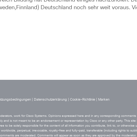
ereich Bildung hat Deutschland einiges nachzuholen. Da
en,Finnland) Deutschland noch sehr weit voraus. Viel
tzungsbedingungen
|
Datenschutzerklärung
|
Cookie-Richtlinie
|
Marken
 moderators, work for Cisco Systems. Opinions expressed here and in any corresponding comments ar
ly and is not meant to be an endorsement or representation by Cisco or any other party. This site i
ee to be solely responsible for the content of all information you contribute, link to, or otherwise 
orldwide, perpetual, irrevocable, royalty-free and fully-paid, transferable (including rights to sublic
he comments are moderated. Comments will appear as soon as they are approved by the moderator.