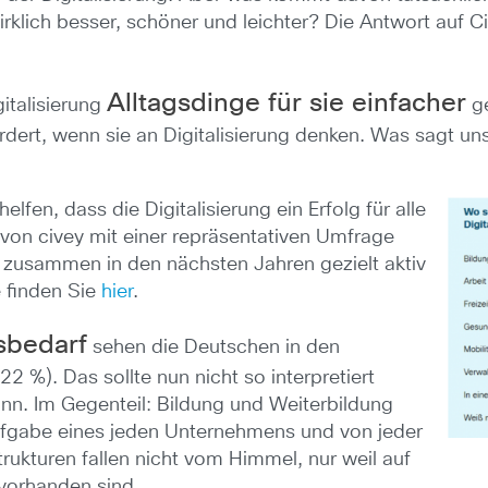
rklich besser, schöner und leichter? Die Antwort auf C
Alltagsdinge für sie einfacher
italisierung
ge
rdert, wenn sie an Digitalisierung denken. Was sagt un
fen, dass die Digitalisierung ein Erfolg für alle
 von civey mit einer repräsentativen Umfrage
e zusammen in den nächsten Jahren gezielt aktiv
 finden Sie
hier
.
sbedarf
sehen die Deutschen in den
2 %). Das sollte nun nicht so interpretiert
kann. Im Gegenteil: Bildung und Weiterbildung
aufgabe eines jeden Unternehmens und von jeder
rukturen fallen nicht vom Himmel, nur weil auf
 vorhanden sind.