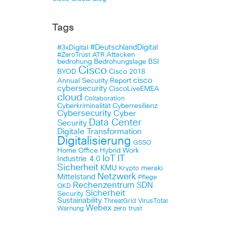
Tags
#DeutschlandDigital
#3xDigital
Attacken
#ZeroTrust
ATR
bedrohung
Bedrohungslage
BSI
Cisco
BYOD
Cisco 2018
cisco
Annual Security Report
cybersecurity
CiscoLiveEMEA
cloud
Collaboration
Cyberkriminalität
Cyberresilienz
Cybersecurity
Cyber
Data Center
Security
Digitale Transformation
Digitalisierung
GSSO
Home Office
Hybrid Work
IoT
IT
Industrie 4.0
Sicherheit
KMU
meraki
Krypto
Netzwerk
Mittelstand
Pflege
Rechenzentrum
SDN
QKD
Sicherheit
Security
Sustainability
ThreatGrid
VirusTotal
Webex
Warnung
zero trust