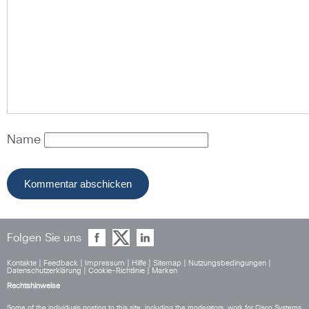
Name
Folgen Sie uns
Kontakte
|
Feedback
|
Impressum
|
Hilfe
|
Sitemap
|
Nutzungsbedingungen
|
Datenschutzerklärung
|
Cookie-Richtlinie
|
Marken
Rechtshinweise
Some of the individuals posting to this site, including the moderators, work for Cisco Systems.