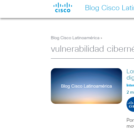
Blog Cisco Lat
Blog Cisco Latinoamérica
>
vulnerabilidad cibern
Lo
dig
Inte
2 m
Por
mov