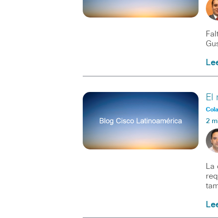
Fal
Gus
Le
El
Col
2 m
La 
req
tam
Le