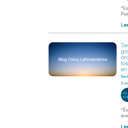
*Es
Pue
Le
Se
go
or
lo
en
Sect
3 m
*És
ana
Le