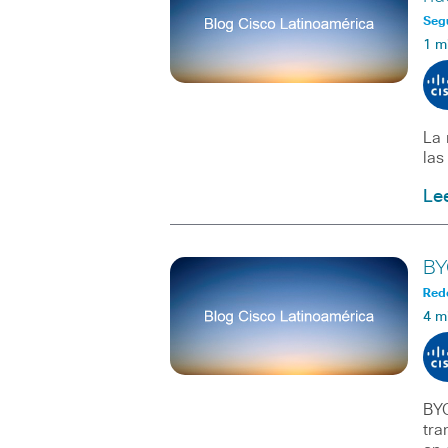
Seg
1 m
La 
las
Le
BY
Red
4 m
BYO
tra