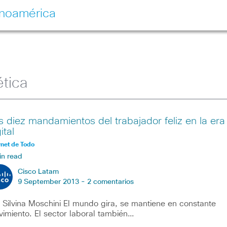
inoamérica
ética
s diez mandamientos del trabajador feliz en la era
ital
rnet de Todo
in read
Cisco Latam
9 September 2013 -
2 comentarios
 Silvina Moschini El mundo gira, se mantiene en constante
imiento. El sector laboral también…