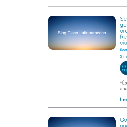
Se
go
or
Re
ci
Sect
3 m
*És
ana
Le
Có
nu