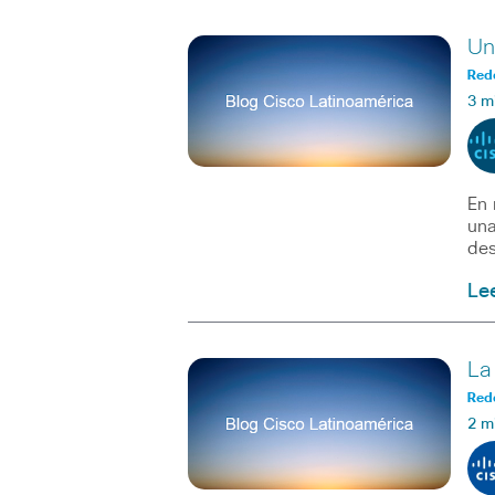
Un
Red
3 m
En 
una
des
Le
La
Red
2 m