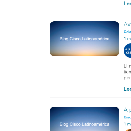
Le
Ax
Col
1 m
El 
tie
pe
Le
A 
Cis
1 m