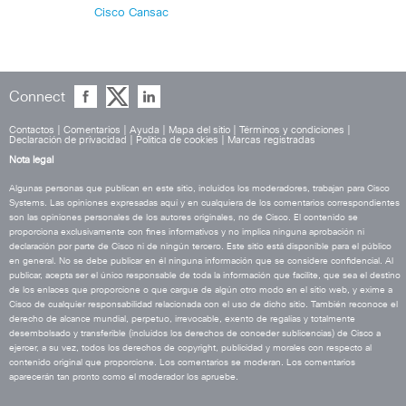
Cisco Cansac
Connect
Contactos
|
Comentarios
|
Ayuda
|
Mapa del sitio
|
Términos y condiciones
|
Declaración de privacidad
|
Política de cookies
|
Marcas registradas
Nota legal
Algunas personas que publican en este sitio, incluidos los moderadores, trabajan para Cisco
Systems. Las opiniones expresadas aquí y en cualquiera de los comentarios correspondientes
son las opiniones personales de los autores originales, no de Cisco. El contenido se
proporciona exclusivamente con fines informativos y no implica ninguna aprobación ni
declaración por parte de Cisco ni de ningún tercero. Este sitio está disponible para el público
en general. No se debe publicar en él ninguna información que se considere confidencial. Al
publicar, acepta ser el único responsable de toda la información que facilite, que sea el destino
de los enlaces que proporcione o que cargue de algún otro modo en el sitio web, y exime a
Cisco de cualquier responsabilidad relacionada con el uso de dicho sitio. También reconoce el
derecho de alcance mundial, perpetuo, irrevocable, exento de regalías y totalmente
desembolsado y transferible (incluidos los derechos de conceder sublicencias) de Cisco a
ejercer, a su vez, todos los derechos de copyright, publicidad y morales con respecto al
contenido original que proporcione. Los comentarios se moderan. Los comentarios
aparecerán tan pronto como el moderador los apruebe.