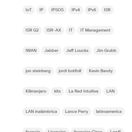
IoT
IP
IPSOS
IPv4
IPv6
ISR
ISR G2
ISR-AX
IT
IT Management
IWAN
Jabber
Jeff Loucks
Jim Grubb
jon steinberg
jordi botifoll
Kevin Bandy
Kilimanjaro
kits
La Red Intuitiva
LAN
LAN inalámbrica
Lance Perry
latinoamerica
licencia
Licencias
licencias Cisco
Log4j