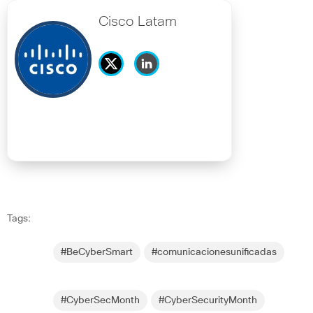
Cisco Latam
Tags:
#BeCyberSmart
#comunicacionesunificadas
#CyberSecMonth
#CyberSecurityMonth