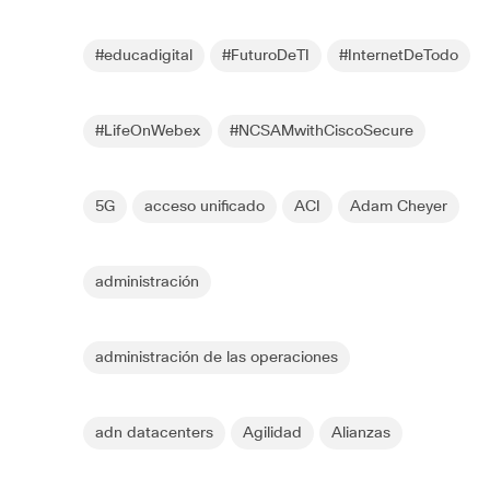
#educadigital
#FuturoDeTI
#InternetDeTodo
#LifeOnWebex
#NCSAMwithCiscoSecure
5G
acceso unificado
ACI
Adam Cheyer
administración
administración de las operaciones
adn datacenters
Agilidad
Alianzas