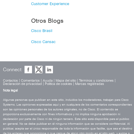
Customer Experience
Otros Blogs
Cisco Brasil
Cisco Cansac
Connect
Contactos
|
Comentarios
|
Ayuda
|
Mapa del sitio
|
Términos y condiciones
|
Declaración de privacidad
|
Política de cookies
|
Marcas registradas
Nota legal
Algunas personas que publican en este sitio, incluidos los moderadores, trabajan para Cisco
Systems. Las opiniones expresadas aquí y en cualquiera de los comentarios correspondientes
son las opiniones personales de los autores originales, no de Cisco. El contenido se
proporciona exclusivamente con fines informativos y no implica ninguna aprobación ni
declaración por parte de Cisco ni de ningún tercero. Este sitio está disponible para el público
en general. No se debe publicar en él ninguna información que se considere confidencial. Al
publicar, acepta ser el único responsable de toda la información que facilite, que sea el destino
de los enlaces que proporcione o que cargue de algún otro modo en el sitio web, y exime a