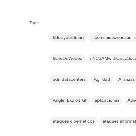
Tags:
#BeCyberSmart
#comunicacionesunifi
#LifeOnWebex
#NCSAMwithCiscoSec
adn datacenters
Agilidad
Alianzas
Angler Exploit Kit
aplicaciones
Apl
ataques cibernéticos
ataques informát