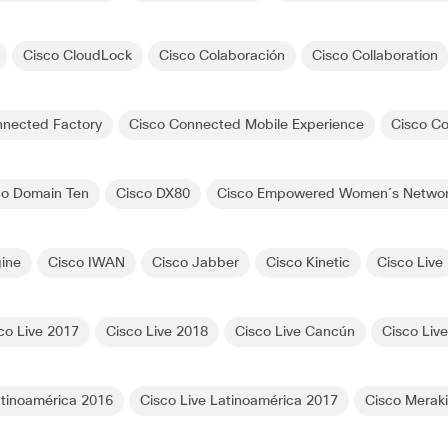
Cisco CloudLock
Cisco Colaboración
Cisco Collaboration
nnected Factory
Cisco Connected Mobile Experience
Cisco Co
co Domain Ten
Cisco DX80
Cisco Empowered Women´s Netwo
gine
Cisco IWAN
Cisco Jabber
Cisco Kinetic
Cisco Live
co Live 2017
Cisco Live 2018
Cisco Live Cancún
Cisco Liv
atinoamérica 2016
Cisco Live Latinoamérica 2017
Cisco Merak