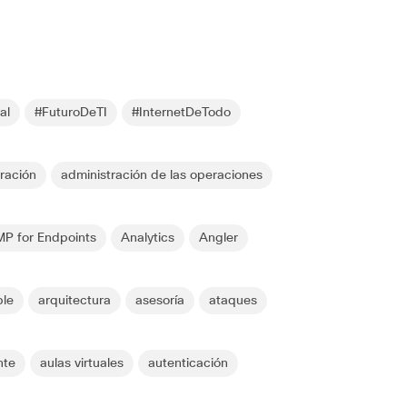
al
#FuturoDeTI
#InternetDeTodo
ración
administración de las operaciones
P for Endpoints
Analytics
Angler
le
arquitectura
asesoría
ataques
nte
aulas virtuales
autenticación