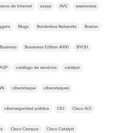
eros de Internet
avaya
AVC
awareness
ggers
Blogs
Borderless Networks
Boston
 Business
Bussiness Edition 4000
BYOD
ASP
catálogo de servicios
catalyst
WN
ciberataque
ciberataques
ciberseguridad pública
CIO
Cisco ACI
ks
Cisco Campus
Cisco Catalyst