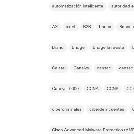
automatización inteligente
autoridad 
AX
axtel
B2B
banca
Banca d
Brand
Bridge
Bridge la revista
Cajatel
Canalys
cansac
cansac
Catalyst 9000
CCNA
CCNP
CC
cibercriminales
ciberdelincuentes
Cisco Advanced Malware Protection (AMP