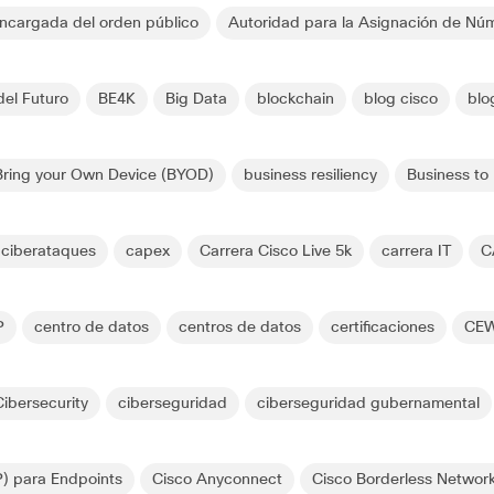
encargada del orden público
Autoridad para la Asignación de Núm
el Futuro
BE4K
Big Data
blockchain
blog cisco
blo
Bring your Own Device (BYOD)
business resiliency
Business to
 ciberataques
capex
Carrera Cisco Live 5k
carrera IT
C
P
centro de datos
centros de datos
certificaciones
CE
Cibersecurity
ciberseguridad
ciberseguridad gubernamental
) para Endpoints
Cisco Anyconnect
Cisco Borderless Networ