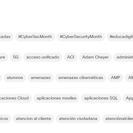
cadas
#CyberSecMonth
#CyberSecurityMonth
#educadigit
ure
5G
acceso unificado
ACI
Adam Cheyer
administ
alumnos
amenazas
amenazas cibernéticas
AMP
AM
icaciones Cloud
aplicaciones moviles
aplicaciones SQL
App
icos
atencion al cliente
atención ciudadana
atenciónalclie