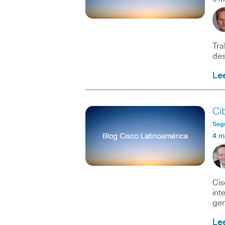
Tra
des
Le
Ci
Seg
4 m
Cis
int
gen
Le