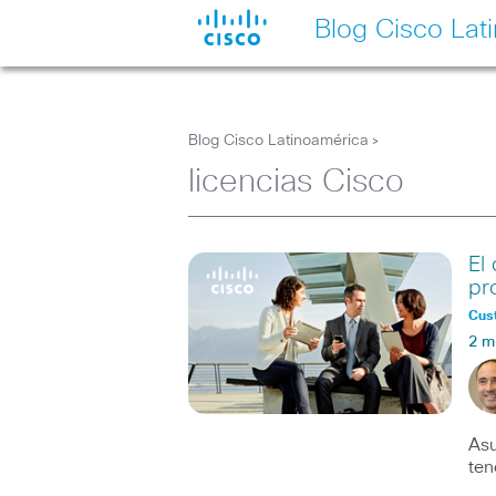
Blog Cisco Lat
Blog Cisco Latinoamérica
>
licencias Cisco
El
pr
Cus
2 m
Asu
ten