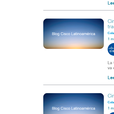
Le
Ci
tra
Col
1 m
La 
va 
Le
Ci
Col
1 m