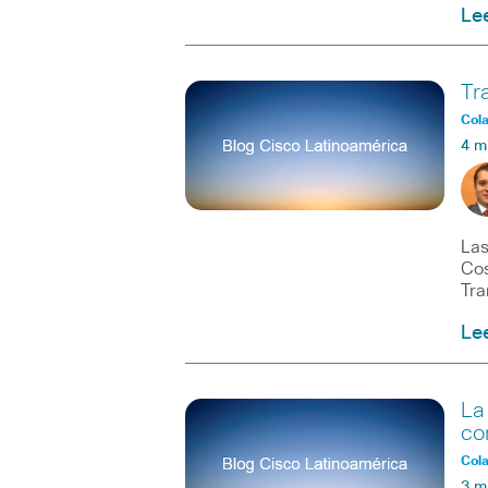
Le
Tr
Col
4 m
Las
Cos
Tra
Le
La
co
Col
3 m