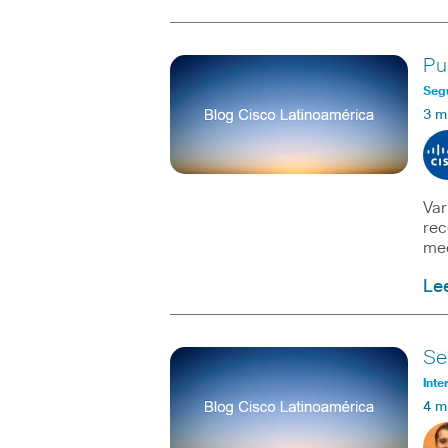
Pu
Seg
3 m
Var
rec
mec
Le
Se
Inte
4 m