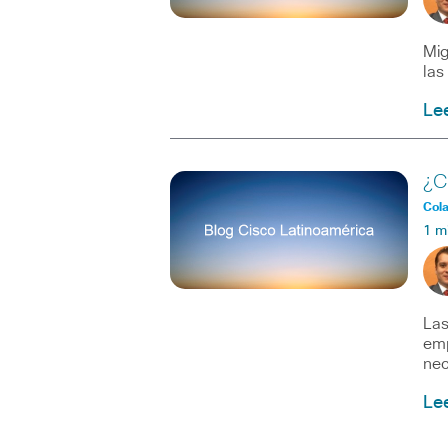
Mig
las
Le
¿C
Col
1 m
Las
emp
nec
Le