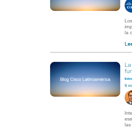
Los
imp
la 
Le
La
fu
Inte
6 m
Int
ese
las