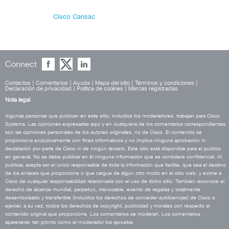
Cisco Cansac
Connect
Contactos
|
Comentarios
|
Ayuda
|
Mapa del sitio
|
Términos y condiciones
|
Declaración de privacidad
|
Política de cookies
|
Marcas registradas
Nota legal
Algunas personas que publican en este sitio, incluidos los moderadores, trabajan para Cisco
Systems. Las opiniones expresadas aquí y en cualquiera de los comentarios correspondientes
son las opiniones personales de los autores originales, no de Cisco. El contenido se
proporciona exclusivamente con fines informativos y no implica ninguna aprobación ni
declaración por parte de Cisco ni de ningún tercero. Este sitio está disponible para el público
en general. No se debe publicar en él ninguna información que se considere confidencial. Al
publicar, acepta ser el único responsable de toda la información que facilite, que sea el destino
de los enlaces que proporcione o que cargue de algún otro modo en el sitio web, y exime a
Cisco de cualquier responsabilidad relacionada con el uso de dicho sitio. También reconoce el
derecho de alcance mundial, perpetuo, irrevocable, exento de regalías y totalmente
desembolsado y transferible (incluidos los derechos de conceder sublicencias) de Cisco a
ejercer, a su vez, todos los derechos de copyright, publicidad y morales con respecto al
contenido original que proporcione. Los comentarios se moderan. Los comentarios
aparecerán tan pronto como el moderador los apruebe.