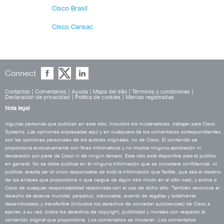
Cisco Brasil
Cisco Cansac
Connect
Contactos
|
Comentarios
|
Ayuda
|
Mapa del sitio
|
Términos y condiciones
|
Declaración de privacidad
|
Política de cookies
|
Marcas registradas
Nota legal
Algunas personas que publican en este sitio, incluidos los moderadores, trabajan para Cisco
Systems. Las opiniones expresadas aquí y en cualquiera de los comentarios correspondientes
son las opiniones personales de los autores originales, no de Cisco. El contenido se
proporciona exclusivamente con fines informativos y no implica ninguna aprobación ni
declaración por parte de Cisco ni de ningún tercero. Este sitio está disponible para el público
en general. No se debe publicar en él ninguna información que se considere confidencial. Al
publicar, acepta ser el único responsable de toda la información que facilite, que sea el destino
de los enlaces que proporcione o que cargue de algún otro modo en el sitio web, y exime a
Cisco de cualquier responsabilidad relacionada con el uso de dicho sitio. También reconoce el
derecho de alcance mundial, perpetuo, irrevocable, exento de regalías y totalmente
desembolsado y transferible (incluidos los derechos de conceder sublicencias) de Cisco a
ejercer, a su vez, todos los derechos de copyright, publicidad y morales con respecto al
contenido original que proporcione. Los comentarios se moderan. Los comentarios