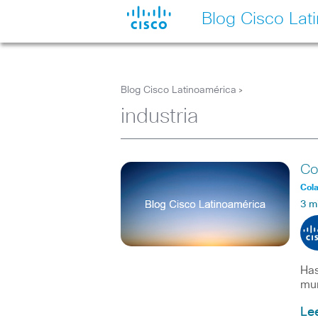
Blog Cisco Lat
Blog Cisco Latinoamérica
>
industria
Co
Col
3 m
Has
mun
Le