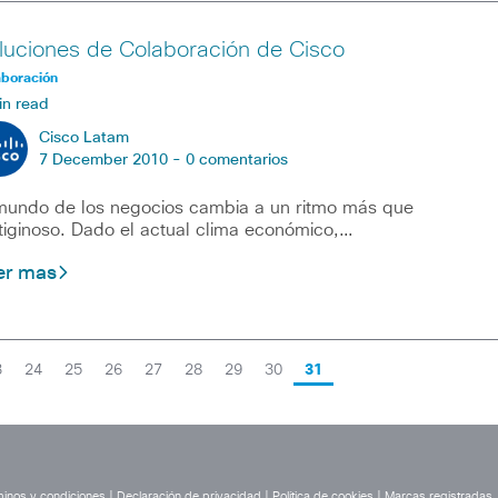
luciones de Colaboración de Cisco
aboración
in read
Cisco Latam
7 December 2010 -
0 comentarios
mundo de los negocios cambia a un ritmo más que
tiginoso. Dado el actual clima económico,…
er mas
3
24
25
26
27
28
29
30
31
inos y condiciones
|
Declaración de privacidad
|
Política de cookies
|
Marcas registradas