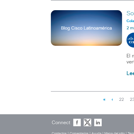
So
Col
2 m
El 
ver
Le
«
‹
22
2
Connect
Contactos
|
Comentarios
|
Ayuda
|
Mapa del sitio
|
Térm