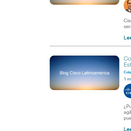
Cis
se
Le
Co
Es
Col
1 m
¿Pu
agi
pu
Le