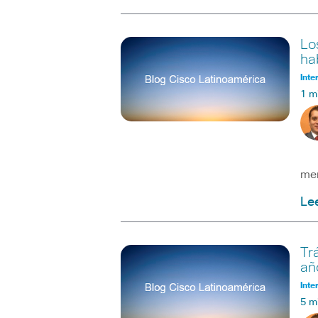
Lo
ha
Inte
1 m
Mar
mer
Le
Tr
añ
Inte
5 m