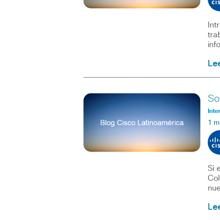
Int
tra
inf
Le
So
Inte
1 m
Si 
Col
nue
Le