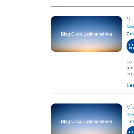
Su
Col
7 m
La 
ten
en 
Le
Ví
Col
1 m