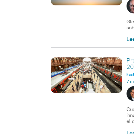
Gle
sob
Le
Pr
20
Fast
7 m
Cua
inn
el 
Le