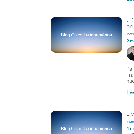
¿D
ad
Inte
2 m
Par
Tra
nue
Le
De
Inte
4 m