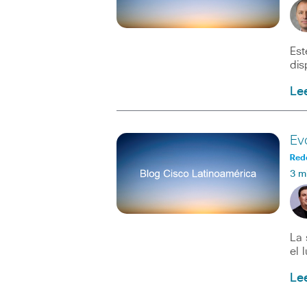
Est
dis
Le
Ev
Red
3 m
La 
el 
Le