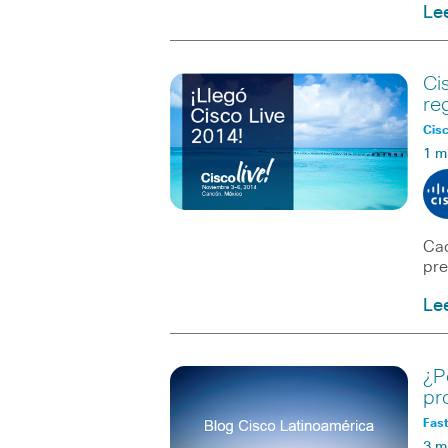
Le
Ci
re
Cisc
1 m
Cad
pre
Le
¿P
pr
Fast
3 m