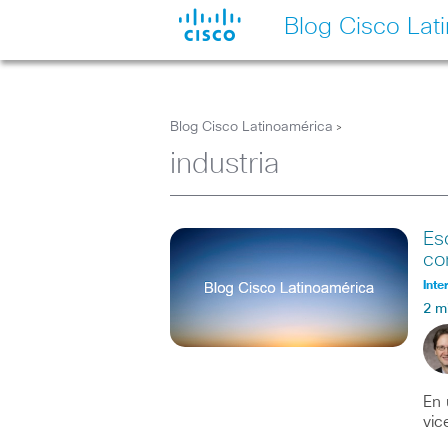
Blog Cisco Lat
Blog Cisco Latinoamérica
>
industria
Es
co
Inte
2 m
En 
vic