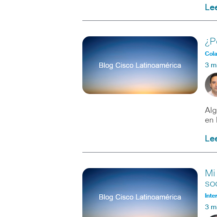
Le
¿P
Col
3 m
Alg
en 
Le
Mi
so
Inte
3 m