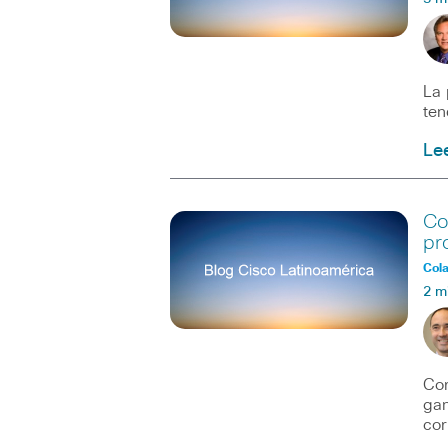
La 
ten
Le
Co
pr
Col
2 m
Cor
gan
cor