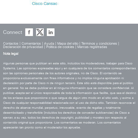
Cisco Cansac
Connect
Contactos
|
Comentarios
|
Ayuda
|
Mapa del sitio
|
Términos y condiciones
|
Declaración de privacidad
|
Política de cookies
|
Marcas registradas
Nota legal
Algunas personas que publican en este sitio, incluidos los moderadores, trabajan para Cisco
Systems. Las opiniones expresadas aquí y en cualquiera de los comentarios correspondientes
son las opiniones personales de los autores originales, no de Cisco. El contenido se
proporciona exclusivamente con fines informativos y no implica ninguna aprobación ni
declaración por parte de Cisco ni de ningún tercero. Este sitio está disponible para el público
en general. No se debe publicar en él ninguna información que se considere confidencial. Al
publicar, acepta ser el único responsable de toda la información que facilite, que sea el destino
de los enlaces que proporcione o que cargue de algún otro modo en el sitio web, y exime a
Cisco de cualquier responsabilidad relacionada con el uso de dicho sitio. También reconoce el
derecho de alcance mundial, perpetuo, irrevocable, exento de regalías y totalmente
desembolsado y transferible (incluidos los derechos de conceder sublicencias) de Cisco a
ejercer, a su vez, todos los derechos de copyright, publicidad y morales con respecto al
contenido original que proporcione. Los comentarios se moderan. Los comentarios
aparecerán tan pronto como el moderador los apruebe.